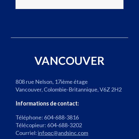
e
e
G
m
o
e
o
n
g
t
l
d
e
u
M
b
VANCOUVER
a
u
p
r
s
e
808 rue Nelson, 17ième étage
,
a
Vancouver, Colombie-Britannique, V6Z 2H2
s
u
'
d
Informations de contact:
o
e
Téléphone: 604-688-3816
u
M
Télécopieur: 604-688-3202
v
o
Courriel:
infoqc@andsinc.com
r
n