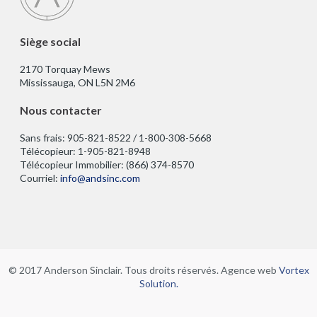
r
a
e
u
d
Siège social
d
a
e
2170 Torquay Mews
n
K
Mississauga, ON L5N 2M6
s
e
Nous contacter
u
n
n
t
Sans frais: 905-821-8522 / 1-800-308-5668
n
v
Télécopieur: 1-905-821-8948
o
Télécopieur Immobilier: (866) 374-8570
i
Courriel:
info@andsinc.com
u
l
v
l
e
e
l
s
o
u
n
© 2017 Anderson Sinclair. Tous droits réservés. Agence web
Vortex
r
Solution.
g
l
l
e