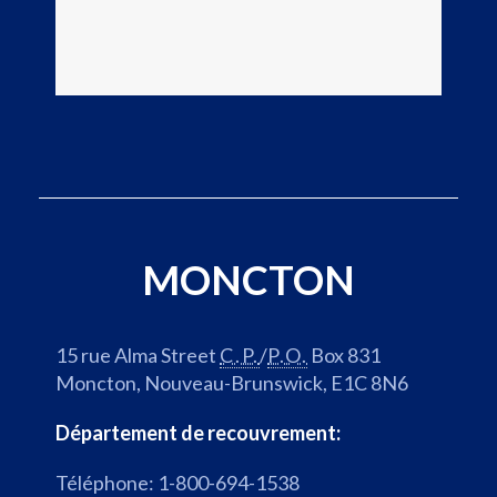
i
G
o
o
n
o
o
g
f
l
t
e
h
M
e
a
C
p
a
MONCTON
s
l
,
g
s
a
'
15 rue Alma Street
C.P.
/
P.O.
Box 831
r
o
Moncton, Nouveau-Brunswick, E1C 8N6
y
u
o
Département de recouvrement:
v
f
r
Téléphone: 1-800-694-1538
f
e