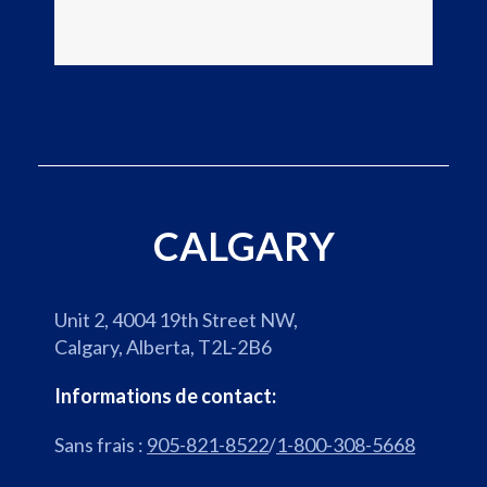
t
o
c
g
e
l
m
e
e
M
n
a
t
p
d
s
u
,
b
CALGARY
s
u
'
r
o
e
Unit 2, 4004 19th Street NW,
u
a
Calgary, Alberta, T2L-2B6
v
u
r
d
Informations de contact:
e
e
Sans frais :
905-821-8522
/
1-800-308-5668
d
V
a
a