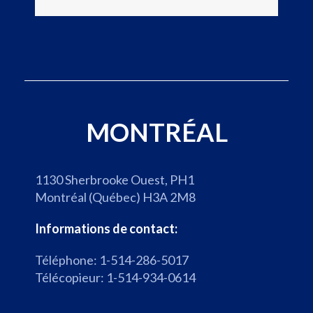
m
e
n
t
d
u
b
MONTRÉAL
u
r
e
1130 Sherbrooke Ouest, PH1
a
Montréal (Québec) H3A 2M8
u
d
Informations de contact:
e
Téléphone: 1-514-286-5017
M
Télécopieur: 1-514-934-0614
i
s